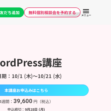
menu
無料個別相談会を予約する
友だち追加
メニュー
ordPress講座
期：10/1 (木)〜10/21 (水)
本講座お申込みはこちら
39,600
4週間：
円（税込）
申込締切：
9月28日 (月)