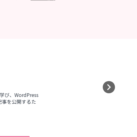
keyboard_arrow_right
び、WordPress
記事を公開するた