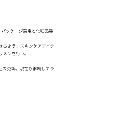
方、パッケージ選定と化粧品製
きるよう、スキンケアアイテ
ッスンを行う。
以上の更新。現在も継続してラ