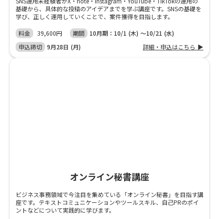
SNS運用未経験者がX・note・Instagram・YouTube・TikTokの運用の
基礎から、具体的な投稿のアイデアまでを学ぶ講座です。SNSの基礎を
学び、正しく運用していくことで、案件獲得を目指します。
料金
39,600円
期間
10月期：10/1 (木) 〜10/21 (水)
申込締切
9月28日 (月)
詳細・申込はこちら ▶
オンライン秘書講座
ビジネス事務領域で今注目を集めている「オンライン秘書」を目指す講
座です。テキストコミュニケーションやツールスキル、自己PRのポイ
ントなどについて実践的に学びます。