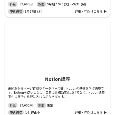
料金
39,600円
期間
9月期：9/ 1(火) 〜9/21 (月)
申込締切
8月27日 (木)
詳細・申込はこちら ▶
Notion講座
未経験からページ作成やデータベース等、Notionの基礎を学ぶ講座で
す。Notionを使いこなし、自身の業務効率化だけでなく、Notion構築
案件の獲得も視野に入れながら学びます。
料金
39,600円
期間
未定
申込締切
受付停止中
詳細・申込はこちら ▶