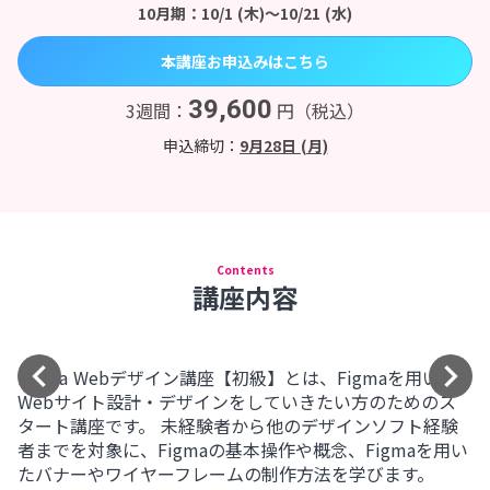
10月期：10/1 (木)〜10/21 (水)
本講座お申込みはこちら
39,600
3週間：
円（税込）
申込締切：
9月28日 (月)
Contents
講座内容
keyboard_arrow_left
keyboard_arrow_right
Figma Webデザイン講座【初級】とは、Figmaを用いた
Webサイト設計・デザインをしていきたい方のためのス
タート講座です。 未経験者から他のデザインソフト経験
者までを対象に、Figmaの基本操作や概念、Figmaを用い
たバナーやワイヤーフレームの制作方法を学びます。