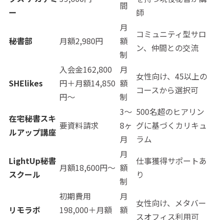
間
ー
師
月
コミュニティ型サロ
秘書部
月額2,980円
額
ン、仲間との交流
制
入会金162,800
月
女性向け、45以上の
SHElikes
円＋月額14,850
額
コースから選択可
円〜
制
3〜
500名超のヒアリン
在宅秘書スキ
要資料請求
8ヶ
グに基づくカリキュ
ルアップ講座
月
ラム
月
LightUp秘書
仕事獲得サポートあ
月額18,600円〜
額
スクール
り
制
初期費用
月
女性向け、メタバー
リモラボ
198,000＋月額
額
スオフィス利用可