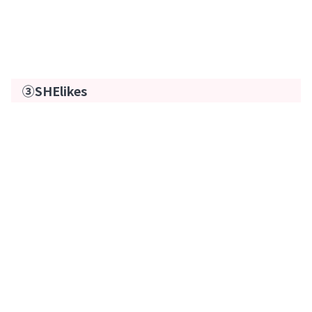
③SHElikes