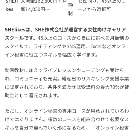
SHEli
入会金162,800円＋月
女性向け、45以上のコ
額
kes
額14,850円〜
ースから選択可
制
SHElikes
は、SHE株式会社が運営する
女性向けキャリア
スクール
です。
45以上のコースから自由に選べる月額制の
スタイルで、ライティングやSNS運用、Excelなどオンラ
イン秘書に役立つスキルを幅広く学べます。
動画教材に加えてライブレッスンやコーチングも受けら
れ、コミュニティも充実。経産省のリスキリング支援事業
に認定されており、条件を満たせば受講料の最大70%が補
助金として還元されます。
ただし、
オンライン秘書の専用コースが用意されているわ
けではありません
。複数のコースを組み合わせて必要なス
キルを自分で選んでいく形になるため、「オンライン秘書