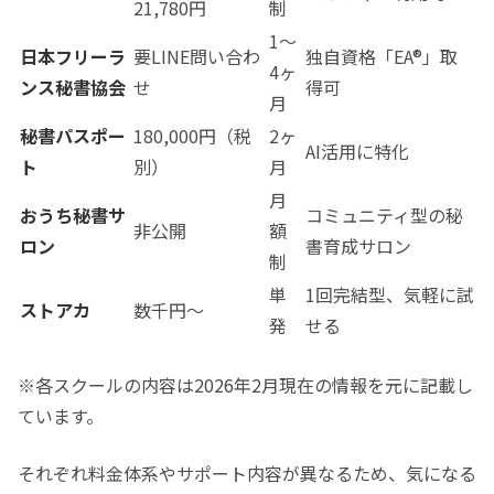
21,780円
制
1〜
日本フリーラ
要LINE問い合わ
独自資格「EA®︎」取
4ヶ
ンス秘書協会
せ
得可
月
秘書パスポー
180,000円（税
2ヶ
AI活用に特化
ト
別）
月
月
おうち秘書サ
コミュニティ型の秘
非公開
額
ロン
書育成サロン
制
単
1回完結型、気軽に試
ストアカ
数千円〜
発
せる
※各スクールの内容は2026年2月現在の情報を元に記載し
ています。
それぞれ料金体系やサポート内容が異なるため、気になる